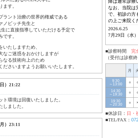
ります。
プラント治療の世界的権威である
ァノビッチ先生と
先生に直接指導していただける予定で
みです。
をいたしますため、
■診察時間
完
大なご迷惑をおかけしますが
（受付は診察終
らなる技術向上のため
くださいますようお願いいたします。
月
9:30
○
～13:00
日）21:22
14:30
○
～19:30
ット環境は回復いたしました。
19:30
○
～20:30
たしました。
■休診日：
日・
■TEL/FAX：
07
月）23:11