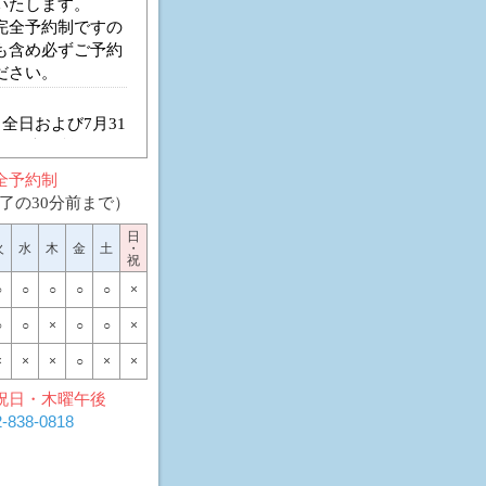
全予約制
了の30分前まで）
日
火
水
木
金
土
・
祝
○
○
○
○
○
×
○
○
×
○
○
×
×
×
×
○
×
×
祝日・木曜午後
2-838-0818