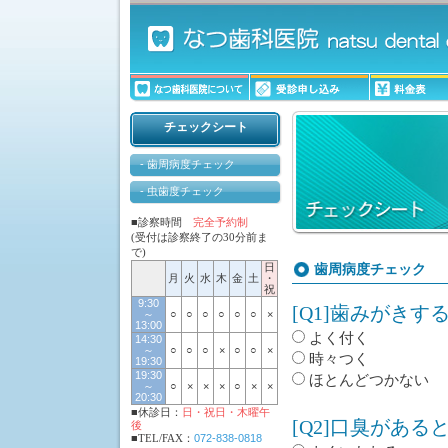
チェックシート
- 歯周病度チェック
- 虫歯度チェック
■診察時間
完全予約制
(受付は診察終了の30分前ま
で)
日
歯周病度チェック
月
火
水
木
金
土
・
祝
9:30
[Q1]歯みがき
～
○
○
○
○
○
○
×
13:00
よく付く
14:30
～
○
○
○
×
○
○
×
時々つく
19:30
19:30
ほとんどつかない
～
○
×
×
×
○
×
×
20:30
■休診日：
日・祝日・木曜午
[Q2]口臭があ
後
■TEL/FAX：
072-838-0818