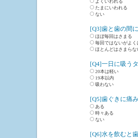
よくいわれる
たまにいわれる
ない
[Q3]歯と歯の
ほぼ毎回はさまる
毎回ではないがよく
ほとんどはさまらな
[Q4]一日に吸う
20本は軽い
19本以内
吸わない
[Q5]歯ぐきに痛
ある
時々ある
ない
[Q6]水を飲む