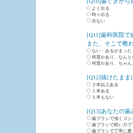
[Q10]歯ぐきか
よく出る
時々出る
出ない
[Q11]歯科医
また、そこで教
ない・あるがまった
何度かあり、なんと
何度かあり、ちゃん
[Q12]抜けたま
２本以上ある
１本ある
１本もない
[Q13]あなたの
歯ブラシで強くゴシ
歯ブラシで軽い力で
歯ブラシで丁寧に磨