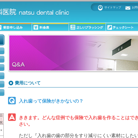
サイトマップ
お問
費用について
入れ歯って保険がきかないの？
ま
日
ききます。どんな症例でも保険で入れ歯を作ることはで
・
祝
さい。
×
ただし『入れ歯の歯の部分をすり減りにくい素材にした