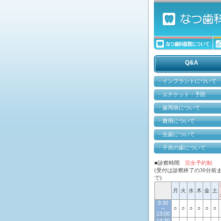
Q&A
- インプラントについて
- エチケット・予防
- 歯周病について
- 費用について
- 虫歯について
- 子供の歯について
■診察時間
完全予約制
(受付は診察終了の30分前
で)
月
火
水
木
金
土
9:30
～
○
○
○
○
○
○
13:00
14:30