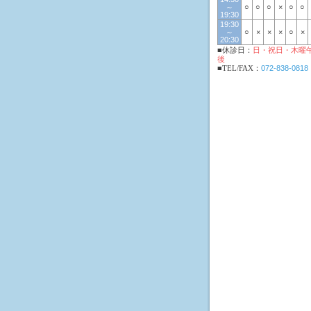
～
○
○
○
×
○
○
19:30
19:30
～
○
×
×
×
○
×
20:30
■休診日：
日・祝日・木曜
後
■TEL/FAX：
072-838-0818