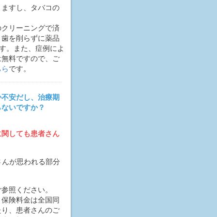
りますし、タバコの
のクリーニングで済
、歯を削らずに薬品
ます。また、症例によ
は無料ですので、ご
ちら
です。
か不安だし、治療期
らないですか？
に関しても患者さん
さんが思われる部分
ご参照ください。
。保険料金は全国同
たり、患者さんのご