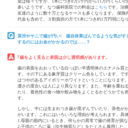
金は様々ですが、1本につき8万5千円から11万円くらい
多いようです。なつ歯科医院での料金は
こちら
です。治
友達のように数十万となるケースも多くなります。 保険
代金も含めて、３割負担の方で1本につき約1万円弱にな
茶渋やヤニで歯が汚い! 歯自体黄ばんでるような気がす
するのにはお金がかかるのでは……？
｢歯をよく見ると表面は少し透明感があります。
歯の表面をおおっている白っぽい半透明体のエナメル質
す。その下にある象牙質はクリーム色をしています。で
はつやのあるアイボリーホワイトということになります。
濃さの度合いは人により異なります。また、年齢を重ね
たり、着色性の食べ物や飲み物をよくとるかどうかでも
す。
しかし、中には生まれつき歯が黒ずんでいたり、茶色が
がいます。これにはいろいろな理由が考えられます。具
1.母親の胎内にいるとき、何らかの異常で歯の発育が損
2.子供のころに薬（抗生物質など）をたくさん服用した。