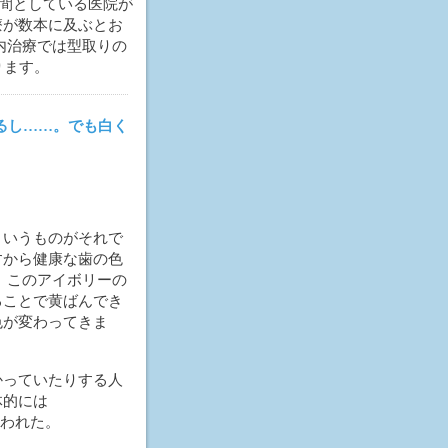
の間としている医院が
療が数本に及ぶとお
内治療では型取りの
ります。
るし……。でも白く
というものがそれで
すから健康な歯の色
 このアイボリーの
ることで黄ばんでき
色が変わってきま
かっていたりする人
体的には
なわれた。