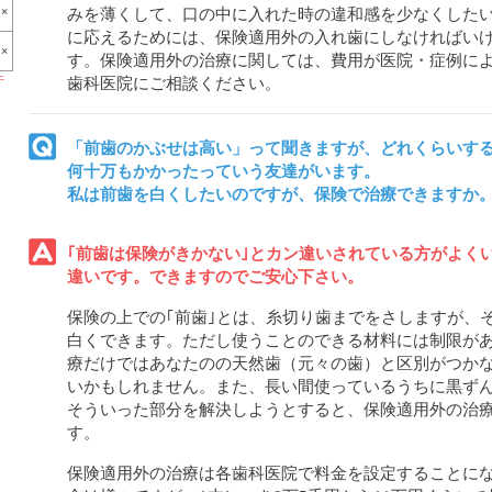
×
みを薄くして、口の中に入れた時の違和感を少なくした
に応えるためには、保険適用外の入れ歯にしなければい
×
す。保険適用外の治療に関しては、費用が医院・症例に
午
歯科医院にご相談ください。
「前歯のかぶせは高い」って聞きますが、どれくらいする
何十万もかかったっていう友達がいます。
私は前歯を白くしたいのですが、保険で治療できますか
｢前歯は保険がきかない｣とカン違いされている方がよく
違いです。できますのでご安心下さい。
保険の上での｢前歯｣とは、糸切り歯までをさしますが、
白くできます。ただし使うことのできる材料には制限が
療だけではあなたのの天然歯（元々の歯）と区別がつか
いかもしれません。また、長い間使っているうちに黒ず
そういった部分を解決しようとすると、保険適用外の治
す。
保険適用外の治療は各歯科医院で料金を設定することに