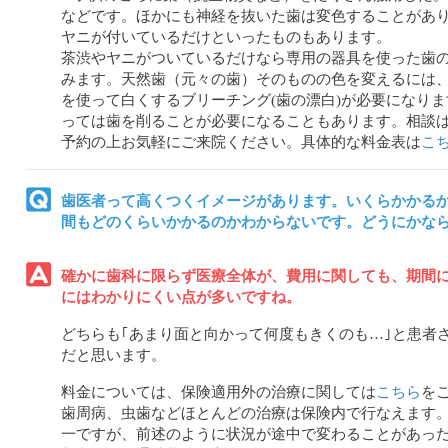
などです。ほかにも神経を抜いた歯は変色することがあ
ヤニが付いているだけといったものもあります。
茶渋やヤニがついているだけなら専用の器具を使った歯
みます。天然歯（元々の歯）そのものの色を変えるには
を使って白くするブリーチング(歯の漂白)が必要になり
っては歯を削ることが必要になることもあります。相談
予約の上お気軽にご来院ください。具体的な料金表は
こ
歯医者って高くつくイメージがあります。いくらかかる
間もどのくらいかかるのかわからないです。どうにかな
確かに歯科に限らず医療全体が、費用に関しても、期間
にはわかりにくい点が多いですね。
どちらも｢あまり面と向かって何度もきくのも…｣と患者
だと思います。
料金については、保険適用外の治療に関しては
こちら
を
歯周病、虫歯などほとんどの治療は保険内で行なえます
一ですが、前述のように状況が途中で変わることがあっ